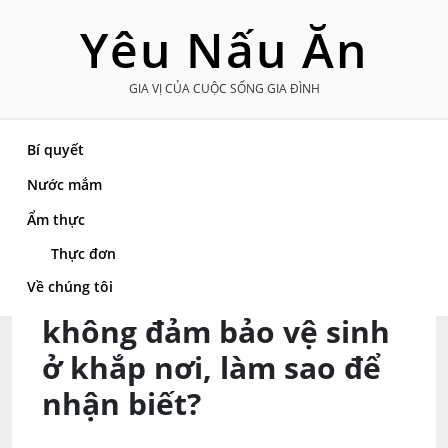
Skip
Yêu Nấu Ăn
to
content
GIA VỊ CỦA CUỘC SỐNG GIA ĐÌNH
Bí quyết
Nước mắm
Trang chủ
»
Bí quyết
»
Cảnh báo tương ớt
Ẩm thực
không đảm bảo vệ sinh ở khắp nơi, làm sao để
nhận biết?
Thực đơn
Cảnh báo tương ớt
Về chúng tôi
không đảm bảo vệ sinh
ở khắp nơi, làm sao để
nhận biết?