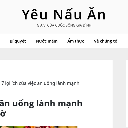
Yêu Nấu Ăn
GIA VỊ CỦA CUỘC SỐNG GIA ĐÌNH
Bí quyết
Nước mắm
Ẩm thực
Về chúng tôi
»
7 lợi ích của việc ăn uống lành mạnh
ệc ăn uống lành mạnh
gờ