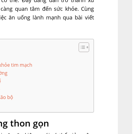
 càng quan tâm đến sức khỏe. Cùng
việc ăn uống lành mạnh qua bài viết
 khỏe tim mạch
ường
ể
e
não bộ
n
ng thon gọn