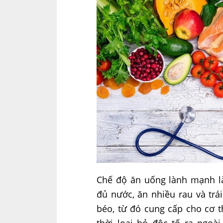
Chế độ ăn uống lành mạnh là
đủ nước, ăn nhiều rau và trái
béo, từ đó cung cấp cho cơ th
thời loại bỏ độc tố ra ng