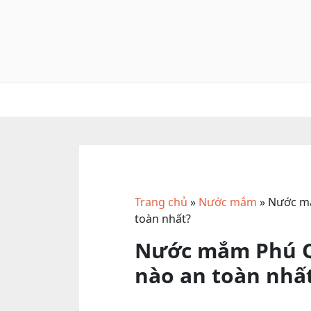
Skip
to
content
Trang chủ
»
Nước mắm
»
Nước mắ
toàn nhất?
Nước mắm Phú Q
nào an toàn nhấ