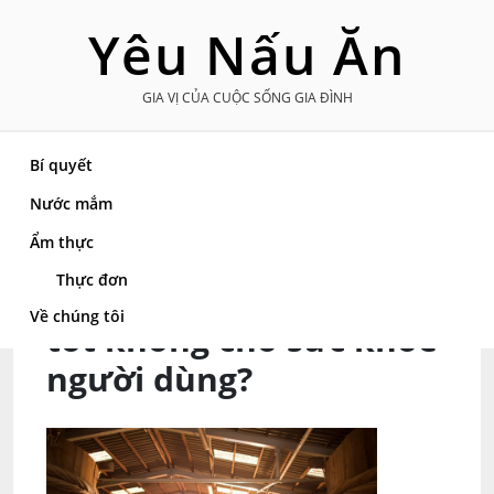
Skip
Yêu Nấu Ăn
to
content
GIA VỊ CỦA CUỘC SỐNG GIA ĐÌNH
Bí quyết
Nước mắm
Trang chủ
»
Nước mắm
»
Nước mắm Chinsu có
Ẩm thực
tốt không cho sức khỏe người dùng?
Thực đơn
Nước mắm Chinsu có
Về chúng tôi
tốt không cho sức khỏe
người dùng?