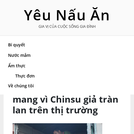
Skip
Yêu Nấu Ăn
to
content
GIA VỊ CỦA CUỘC SỐNG GIA ĐÌNH
Bí quyết
Nước mắm
Trang chủ
»
Nước mắm
»
Người tiêu dùng
Ẩm thực
hoang mang vì Chinsu giả tràn lan trên thị
trường
Thực đơn
Người tiêu dùng hoang
Về chúng tôi
mang vì Chinsu giả tràn
lan trên thị trường