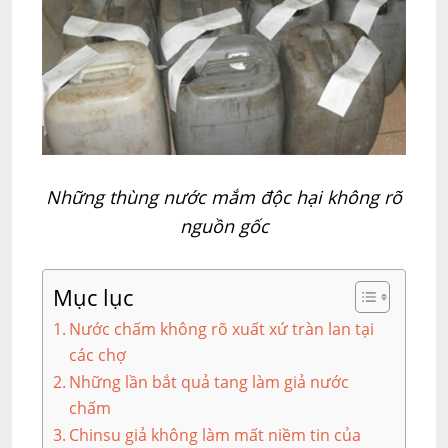
Những thùng nước mắm độc hại không rõ
nguồn gốc
Mục lục
Nước chấm không rõ xuất xứ tràn lan tại
các chợ
Những lần bắt quả tang làm giả nước
chấm
Chinsu giả không làm mất niềm tin của